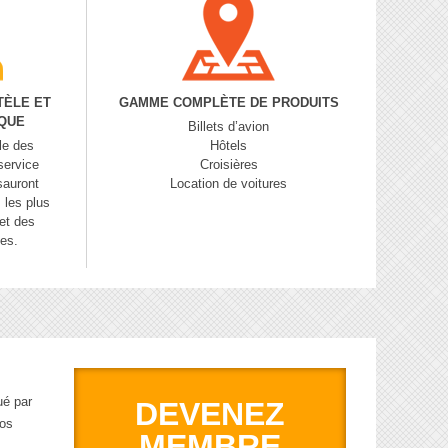
TÈLE ET
GAMME COMPLÈTE DE PRODUITS
IQUE
Billets d’avion
le des
Hôtels
service
Croisières
sauront
Location de voitures
 les plus
et des
es.
ué par
DEVENEZ
vos
MEMBRE