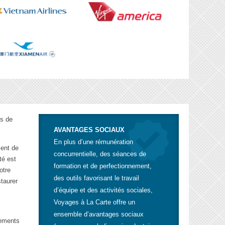
ès de
AVANTAGES SOCIAUX
En plus d’une rémunération
ment de
concurrentielle, des séances de
té est
formation et de perfectionnement,
otre
des outils favorisant le travail
staurer
d’équipe et des activités sociales,
Voyages à La Carte offre un
ensemble d’avantages sociaux
nements