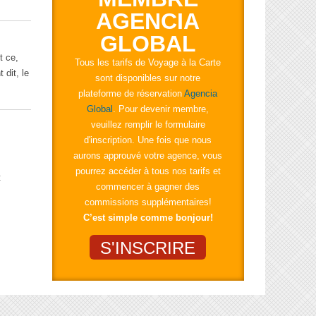
AGENCIA
GLOBAL
t ce,
Tous les tarifs de Voyage à la Carte
 dit, le
sont disponibles sur notre
plateforme de réservation
Agencia
Global
. Pour devenir membre,
veuillez remplir le formulaire
d'inscription. Une fois que nous
aurons approuvé votre agence, vous
pourrez accéder à tous nos tarifs et
t
commencer à gagner des
commissions supplémentaires!
C’est simple comme bonjour!
S'INSCRIRE